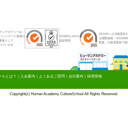
マンアカデミーは
2023年に公式教育外
バシーマーク使用の
ISO9001:2015
る国際規格「ISO29
業者として
認証取得
育業、行政営業部で取
れています
ールとは？
｜
入会案内
｜
よくあるご質問
｜
会社案内
｜
採用情報
Copyright(c) Human Academy CultureSchool All Rights Reserved.