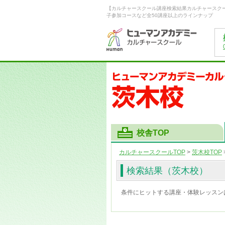
【
カルチャースクール講座検索結果
カルチャースク
子参加コースなど全50講座以上のラインナップ
校舎TOP
カルチャースクールTOP
>
茨木校
TOP
検索結果
（茨木校）
条件にヒットする講座・体験レッスン