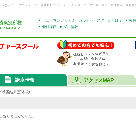
ールならヒューマンアカデミー
茨木校
】ヨガ、ベリーダンス、フラダンス、書道、女性麻雀、趣味教
ヒューマンアカデミーカルチャースクールとは？
校
横浜別所校
会社案内
採用情報
0120-936-675
講座情報
アクセスMAP
> 検索結果
(茨木校)
はありませんでした。