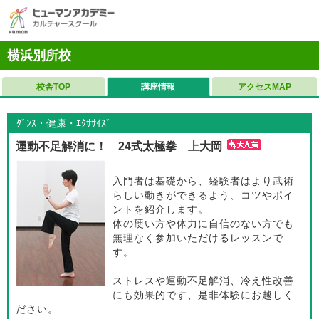
横浜別所校
校舎TOP
講座情報
アクセスMAP
ﾀﾞﾝｽ・健康・ｴｸｻｻｲｽﾞ
運動不足解消に！ 24式太極拳 上大岡
入門者は基礎から、経験者はより武術
らしい動きができるよう、コツやポイ
ントを紹介します。
体の硬い方や体力に自信のない方でも
無理なく参加いただけるレッスンで
す。
ストレスや運動不足解消、冷え性改善
にも効果的です、是非体験にお越しく
ださい。