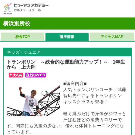
横浜別所校
校舎TOP
講座情報
アクセスMAP
キッズ・ジュニア
トランポリン ～総合的な運動能力アップ！～ 1年生
から 上大岡
■講座内容■
人気トランポリンコーチ、武藤
智広先生によるトランポリン
キッズクラスが登場！
軽く跳ぶだけで身体がジワっと
汗ばむほどの消費カロリーで
す。関節にも負担の少ない、優れた体幹トレーニングにな
っています。