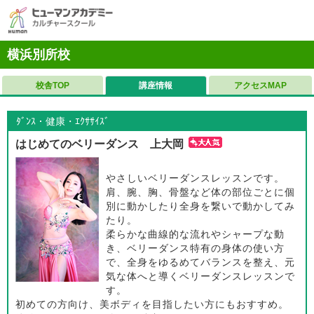
横浜別所校
校舎TOP
講座情報
アクセスMAP
ﾀﾞﾝｽ・健康・ｴｸｻｻｲｽﾞ
はじめてのベリーダンス 上大岡
やさしいベリーダンスレッスンです。
肩、腕、胸、骨盤など体の部位ごとに個
別に動かしたり全身を繋いで動かしてみ
たり。
柔らかな曲線的な流れやシャープな動
き、ベリーダンス特有の身体の使い方
で、全身をゆるめてバランスを整え、元
気な体へと導くベリーダンスレッスンで
す。
初めての方向け、美ボディを目指したい方にもおすすめ。