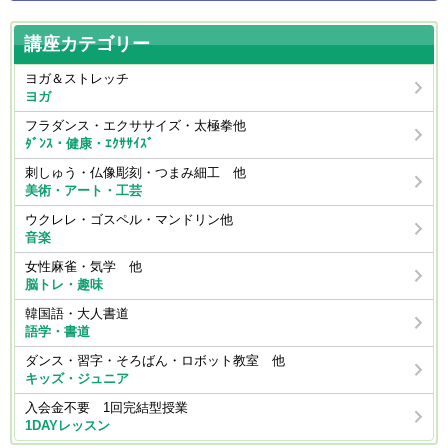
講座カテゴリー
ヨガ＆ストレッチ
ヨガ
フラダンス・エクササイズ・太極拳他
ﾀﾞﾝｽ・健康・ｴｸｻｻｲｽﾞ
刺しゅう・仏像彫刻・つまみ細工 他
美術・アート・工芸
ウクレレ・ゴスペル・マンドリン他
音楽
女性麻雀・気学 他
脳トレ・趣味
韓国語・大人書道
語学・書道
ダンス・習字・そろばん・ロボット教室 他
キッズ・ジュニア
入会金不要 1回完結型授業
1DAYレッスン